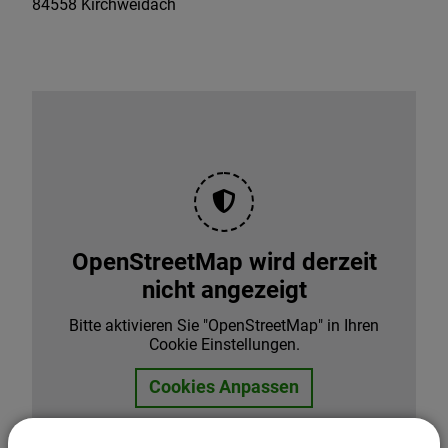
84558
Kirchweidach
OpenStreetMap wird derzeit
nicht angezeigt
Bitte aktivieren Sie "OpenStreetMap" in Ihren
Cookie Einstellungen.
Cookies Anpassen